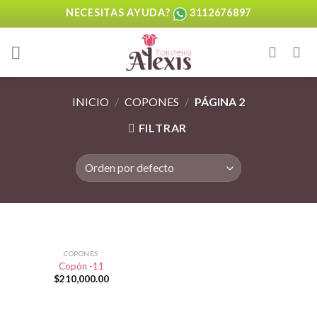
Skip
NECESITAS AYUDA?
3112676897
to
content
INICIO
/
COPONES
/
PÁGINA 2
FILTRAR
COPONES
Copón -11
$
210,000.00